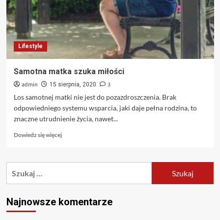
Lifestyle
Samotna matka szuka miłości
admin
3
15 sierpnia, 2020
Los samotnej matki nie jest do pozazdroszczenia. Brak
odpowiedniego systemu wsparcia, jaki daje pełna rodzina, to
znaczne utrudnienie życia, nawet...
Dowiedz
Dowiedz się więcej
się
więcej
o
Szukaj:
Samotna
matka
szuka
miłości
Najnowsze komentarze