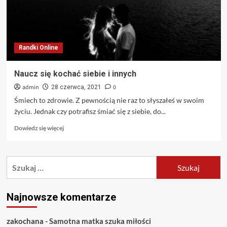
Randki Online
Naucz się kochać siebie i innych
admin
0
28 czerwca, 2021
Śmiech to zdrowie. Z pewnością nie raz to słyszałeś w swoim
życiu. Jednak czy potrafisz śmiać się z siebie, do...
Dowiedz
Dowiedz się więcej
się
więcej
o
Szukaj:
Naucz
się
kochać
siebie
Najnowsze komentarze
i
innych
zakochana
-
Samotna matka szuka miłości