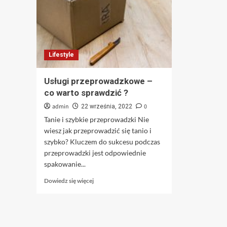
Lifestyle
Usługi przeprowadzkowe –
co warto sprawdzić ?
admin
0
22 września, 2022
Tanie i szybkie przeprowadzki Nie
wiesz jak przeprowadzić się tanio i
szybko? Kluczem do sukcesu podczas
przeprowadzki jest odpowiednie
spakowanie...
Dowiedz
Dowiedz się więcej
się
więcej
o
Usługi