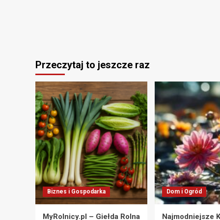
Przeczytaj to jeszcze raz
Biznes i Gospodarka
Dom i Ogród
MyRolnicy.pl – Giełda Rolna
Najmodniejsze K