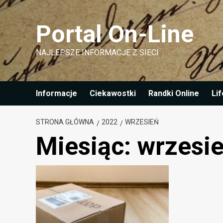
Przejdź
do
Portal On-Line
treści
NAJLEPSZE INFORMACJE Z SIECI
Informacje
Ciekawostki
Randki Online
Lif
STRONA GŁÓWNA
2022
WRZESIEŃ
Miesiąc:
wrzesi