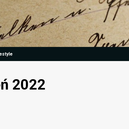
estyle
eń 2022