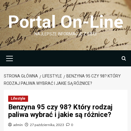
Przejdź
do
Portal On-Line
treści
NAJLEPSZE INFORMACJE Z SIECI
Menu
główne
STRONA GŁÓWNA
LIFESTYLE
BENZYNA 95 CZY 98? KTÓRY
RODZAJ PALIWA WYBRAĆ I JAKIE SĄ RÓŻNICE?
Lifestyle
Benzyna 95 czy 98? Który rodzaj
paliwa wybrać i jakie są różnice?
admin
27 października, 2023
0