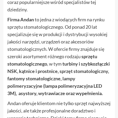
coraz popularniejsze wśród specjalistów tej
dziedziny.
Firma Andan
to jedna z wiodących firm na rynku
sprzętu stomatologicznego. Od ponad 20 lat
specjalizuje się w produkcji i dystrybucji wysokiej
jakości narzędzi, urządzeń oraz akcesoriów
stomatologicznych. W ofercie firmy znajduje się
szeroki asortyment różnego rodzaju
sprzętu
stomatologicznego
, w tym
turbiny i szybkozłączki
NSK, kątnice i prostnice,
sprzęt stomatologiczny
,
fantomy stomatologiczne,
lampy
polimeryzacyjne
(lampa polimeryzacyjna LED
3M), asystory, wytrawiacze oraz wypełnienia.
Andan oferuje klientom nie tylko sprzęt najwyższej
jakości, ale także profesjonalne doradztwo i
wsparcie techniczne. Dzięki temu firma cieszy się