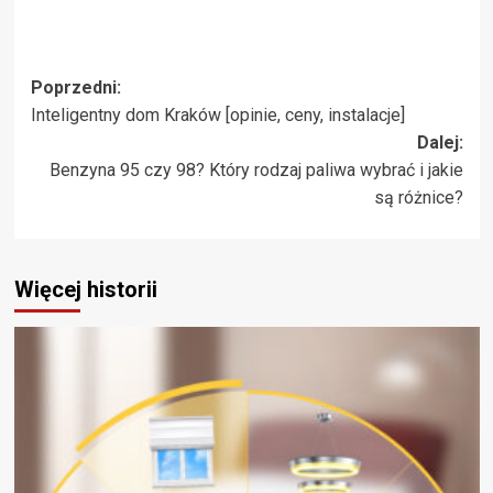
Zobacz
Poprzedni:
Inteligentny dom Kraków [opinie, ceny, instalacje]
wpisy
Dalej:
Benzyna 95 czy 98? Który rodzaj paliwa wybrać i jakie
są różnice?
Więcej historii