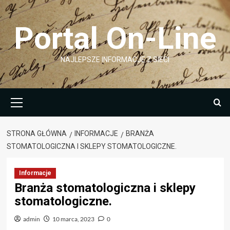
Przejdź
do
Portal On-Line
treści
NAJLEPSZE INFORMACJE Z SIECI
Menu
główne
STRONA GŁÓWNA
INFORMACJE
BRANŻA
STOMATOLOGICZNA I SKLEPY STOMATOLOGICZNE.
Informacje
Branża stomatologiczna i sklepy
stomatologiczne.
admin
10 marca, 2023
0