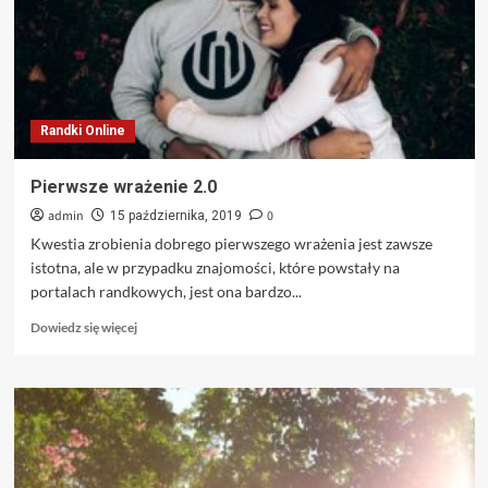
Randki Online
Pierwsze wrażenie 2.0
admin
0
15 października, 2019
Kwestia zrobienia dobrego pierwszego wrażenia jest zawsze
istotna, ale w przypadku znajomości, które powstały na
portalach randkowych, jest ona bardzo...
Dowiedz
Dowiedz się więcej
się
więcej
o
Pierwsze
wrażenie
2.0