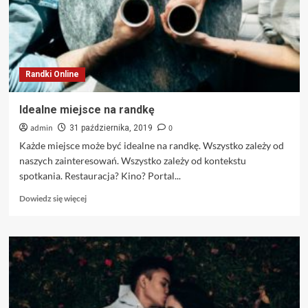
Randki Online
Idealne miejsce na randkę
admin
0
31 października, 2019
Każde miejsce może być idealne na randkę. Wszystko zależy od
naszych zainteresowań. Wszystko zależy od kontekstu
spotkania. Restauracja? Kino? Portal...
Dowiedz
Dowiedz się więcej
się
więcej
o
Idealne
miejsce
na
randkę