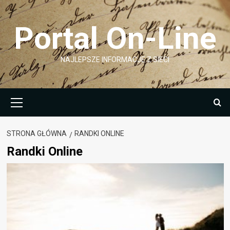
Przejdź
do
Portal On-Line
treści
NAJLEPSZE INFORMACJE Z SIECI
Menu
główne
STRONA GŁÓWNA
RANDKI ONLINE
Randki Online