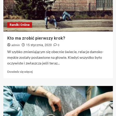
Randki Online
Kto ma zrobić pierwszy krok?
admin
0
15 stycznia, 2020
W szybko zmieniającym się obecnie świecie, relacje damsko-
męskie zostały postawione na głowie. Kiedyś wszystko było
oczywiste i zwłaszcza jeśli teraz...
Dowiedz
Dowiedz się więcej
się
więcej
o
Kto
ma
zrobić
pierwszy
krok?