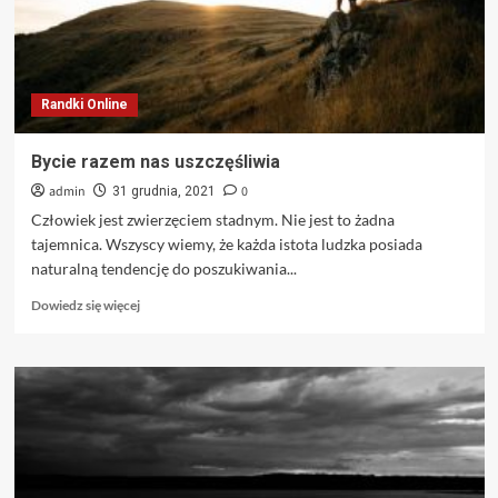
Randki Online
Bycie razem nas uszczęśliwia
admin
0
31 grudnia, 2021
Człowiek jest zwierzęciem stadnym. Nie jest to żadna
tajemnica. Wszyscy wiemy, że każda istota ludzka posiada
naturalną tendencję do poszukiwania...
Dowiedz
Dowiedz się więcej
się
więcej
o
Bycie
razem
nas
uszczęśliwia