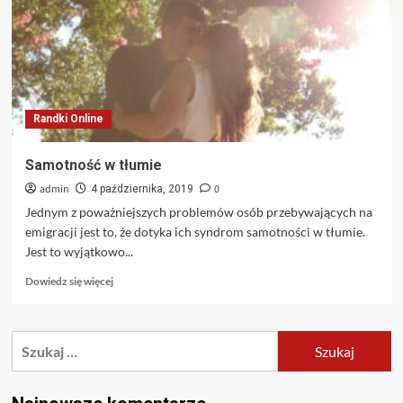
Randki Online
Samotność w tłumie
admin
0
4 października, 2019
Jednym z poważniejszych problemów osób przebywających na
emigracji jest to, że dotyka ich syndrom samotności w tłumie.
Jest to wyjątkowo...
Dowiedz
Dowiedz się więcej
się
więcej
o
Szukaj:
Samotność
w
tłumie