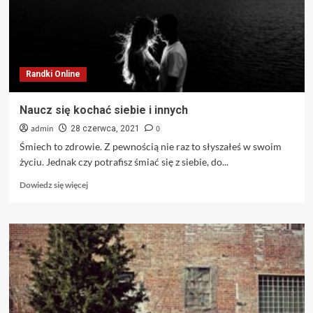
Randki Online
Naucz się kochać siebie i innych
admin
0
28 czerwca, 2021
Śmiech to zdrowie. Z pewnością nie raz to słyszałeś w swoim
życiu. Jednak czy potrafisz śmiać się z siebie, do...
Dowiedz
Dowiedz się więcej
się
więcej
o
Naucz
się
kochać
siebie
i
innych