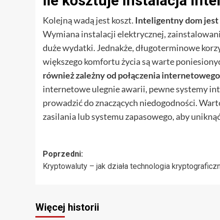
Ile kosztuje instalacja in
Kolejną wadą jest koszt.
Inteligentny dom jest
Wymiana instalacji elektrycznej, zainstalowani
duże wydatki. Jednakże, długoterminowe korzy
większego komfortu życia są warte poniesiony
również zależny od połączenia internetowego
internetowe ulegnie awarii, pewne systemy in
prowadzić do znaczących niedogodności. Wart
zasilania lub systemu zapasowego, aby uniknąć 
Zobacz
Poprzedni:
Kryptowaluty – jak działa technologia kryptograficz
wpisy
Więcej historii