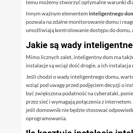
temu możemy stworzyć optymalne warunki dla 
Innym ważnym elementem
inteligentnego do
pozwala na zdalne monitorowanie domu i reago
umożliwiają kontrolowanie dostępu do domu, a 
Jakie są wady inteligent
Mimo licznych zalet, inteligentny dom ma także
instalacje są wciąż dość drogie, a ich instalacja
Jeśli chodzi o wady inteligentnego domu, war
wziąć pod uwagę przed podjęciem decyzji o in
być zwiększona podatność na cyberataki, poni
przez sieć i wymagają połączenia z internetem
jeśli domownik nie będzie stosować odpowiednic
oprogramowania.