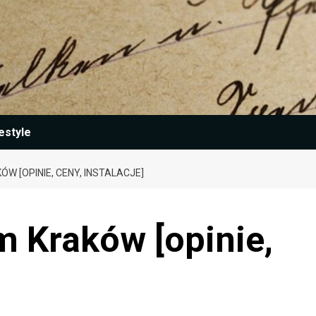
estyle
W [OPINIE, CENY, INSTALACJE]
m Kraków [opinie,