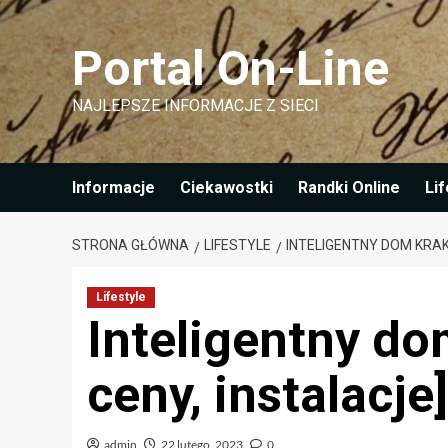
Przejdź
do
Portal On-Line
treści
NAJLEPSZE INFORMACJE Z SIECI
Informacje
Ciekawostki
Randki Online
Lif
STRONA GŁÓWNA
LIFESTYLE
INTELIGENTNY DOM KRAKÓ
Lifestyle
Inteligentny do
ceny, instalacje]
admin
22 lutego, 2023
0