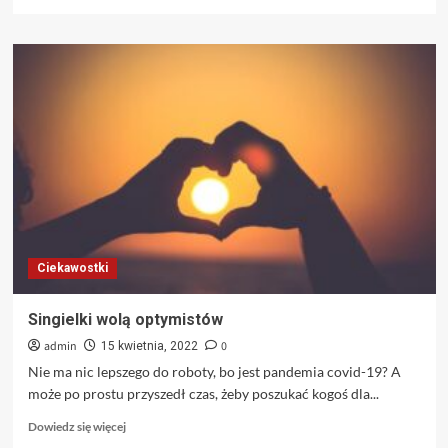
się
więcej
o
Usługi
przeprowadzkowe
–
co
warto
sprawdzić
?
Ciekawostki
Singielki wolą optymistów
admin
0
15 kwietnia, 2022
Nie ma nic lepszego do roboty, bo jest pandemia covid-19? A
może po prostu przyszedł czas, żeby poszukać kogoś dla...
Dowiedz
Dowiedz się więcej
się