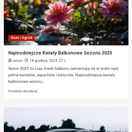
Ogłoszenia
Rolnicze
Dom i Ogród
Najmodniejsze Kwiaty Balkonowe Sezonu 2025
admin
0
18 grudnia, 2024
Sezon 2025 to czas, kiedy balkony zamieniają się w małe oazy
pełne kwiatów, zapachów i kolorów. Najmodniejsze kwiaty
balkonowe sezonu...
Dowiedz
Dowiedz się więcej
się
więcej
o
Najmodniejsze
Kwiaty
Balkonowe
Sezonu