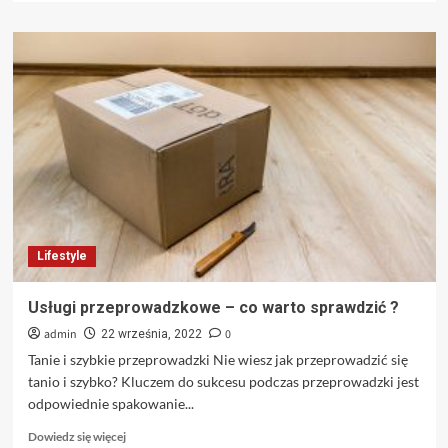
więcej
o
Betonowa
balustrada
na
balkon
–
co
wybrać?
Lifestyle
Usługi przeprowadzkowe – co warto sprawdzić ?
admin
0
22 września, 2022
Tanie i szybkie przeprowadzki Nie wiesz jak przeprowadzić się
tanio i szybko? Kluczem do sukcesu podczas przeprowadzki jest
odpowiednie spakowanie...
Dowiedz
Dowiedz się więcej