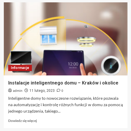
o
Kryptowaluty
–
jak
działa
technologia
kryptograficzna?
Informacje
Instalacje inteligentnego domu – Kraków i okolice
admin
0
11 lutego, 2023
Inteligentne domy to nowoczesne rozwiązanie, które pozwala
na automatyzację i kontrolę różnych funkcji w domu za pomocą
jednego urządzenia, takiego...
Dowiedz
Dowiedz się więcej
się
więcej