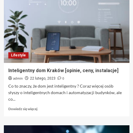
i
sklepy
stomatologiczne.
Lifestyle
Inteligentny dom Kraków [opinie, ceny, instalacje]
admin
0
22 lutego, 2023
Co to znaczy, że dom jest inteligentny ? Coraz więcej osób
słyszy o inteligentnych domach i automatyzacji budynków, ale
co...
Dowiedz
Dowiedz się więcej
się
więcej
o
Inteligentny