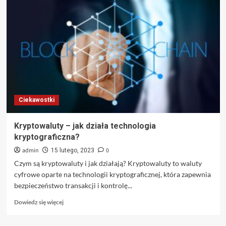
dom
Kraków
[opinie,
ceny,
instalacje]
Ciekawostki
Kryptowaluty – jak działa technologia
kryptograficzna?
admin
0
15 lutego, 2023
Czym są kryptowaluty i jak działają? Kryptowaluty to waluty
cyfrowe oparte na technologii kryptograficznej, która zapewnia
bezpieczeństwo transakcji i kontrolę...
Dowiedz
Dowiedz się więcej
się
więcej