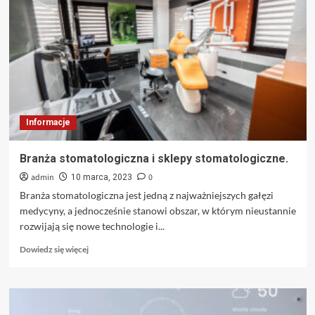
czy
98?
Który
rodzaj
paliwa
wybrać
i
jakie
są
Informacje
różnice?
Branża stomatologiczna i sklepy stomatologiczne.
admin
0
10 marca, 2023
Branża stomatologiczna jest jedną z najważniejszych gałęzi
medycyny, a jednocześnie stanowi obszar, w którym nieustannie
rozwijają się nowe technologie i...
Dowiedz
Dowiedz się więcej
się
więcej
o
Branża
stomatologiczna