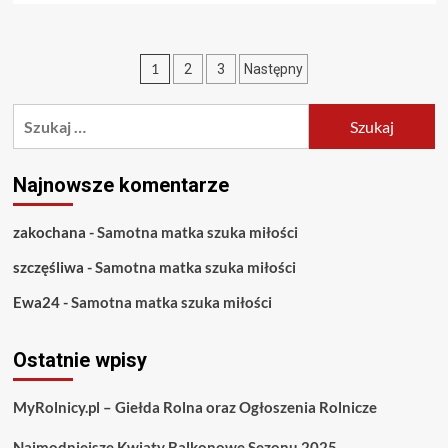
więcej
o
Singielki
Stronicowanie
1
2
3
Następny
wolą
optymistów
wpisów
Szukaj:
Najnowsze komentarze
zakochana
-
Samotna matka szuka miłości
szczęśliwa
-
Samotna matka szuka miłości
Ewa24
-
Samotna matka szuka miłości
Ostatnie wpisy
MyRolnicy.pl – Giełda Rolna oraz Ogłoszenia Rolnicze
Najmodniejsze Kwiaty Balkonowe Sezonu 2025