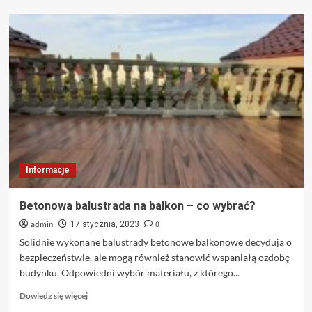
o
Instalacje
inteligentnego
domu
–
Kraków
i
okolice
Informacje
Betonowa balustrada na balkon – co wybrać?
admin
0
17 stycznia, 2023
Solidnie wykonane balustrady betonowe balkonowe decydują o
bezpieczeństwie, ale mogą również stanowić wspaniałą ozdobę
budynku. Odpowiedni wybór materiału, z którego...
Dowiedz
Dowiedz się więcej
się