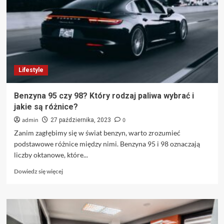
2025
Lifestyle
Benzyna 95 czy 98? Który rodzaj paliwa wybrać i
jakie są różnice?
admin
0
27 października, 2023
Zanim zagłębimy się w świat benzyn, warto zrozumieć
podstawowe różnice między nimi. Benzyna 95 i 98 oznaczają
liczby oktanowe, które...
Dowiedz
Dowiedz się więcej
się
więcej
o
Benzyna
95