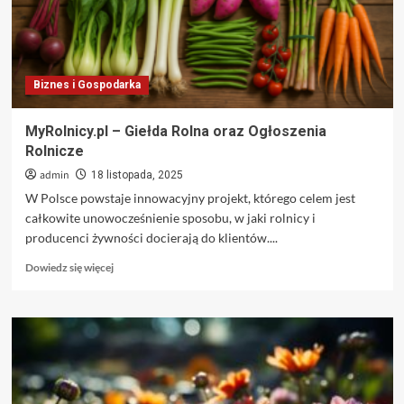
Biznes i Gospodarka
MyRolnicy.pl – Giełda Rolna oraz Ogłoszenia
Rolnicze
admin
18 listopada, 2025
W Polsce powstaje innowacyjny projekt, którego celem jest
całkowite unowocześnienie sposobu, w jaki rolnicy i
producenci żywności docierają do klientów....
Dowiedz
Dowiedz się więcej
się
więcej
o
MyRolnicy.pl
–
Giełda
Rolna
oraz