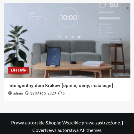
Lifestyle
Inteligentny dom Kraków [opinie, ceny, instalacje]
admin
0
22 lutego, 2023
Prawa autorskie &kopia; Wszelkie prawa zastrzeżone.
|
CoverNews
autorstwa AF themes