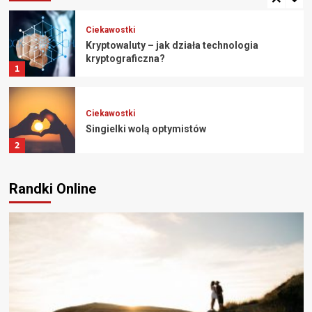
Ciekawostki
Kryptowaluty – jak działa technologia
kryptograficzna?
1
Ciekawostki
Singielki wolą optymistów
2
Randki Online
Ciekawostki
Rynek rozwiązań finansowych
3
Ciekawostki
Właściwa motywacja do związku
4