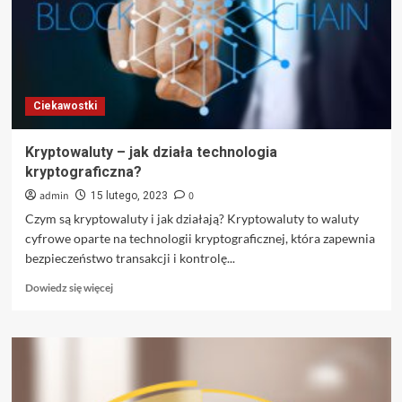
instalacje]
Ciekawostki
Kryptowaluty – jak działa technologia
kryptograficzna?
admin
0
15 lutego, 2023
Czym są kryptowaluty i jak działają? Kryptowaluty to waluty
cyfrowe oparte na technologii kryptograficznej, która zapewnia
bezpieczeństwo transakcji i kontrolę...
Dowiedz
Dowiedz się więcej
się
więcej
o
Kryptowaluty
–
jak