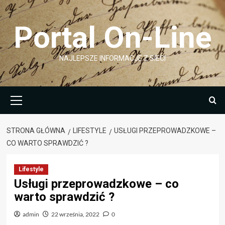
Przejdź
do
Portal On-Line
treści
NAJLEPSZE INFORMACJE Z SIECI
Menu
główne
STRONA GŁÓWNA
LIFESTYLE
USŁUGI PRZEPROWADZKOWE –
CO WARTO SPRAWDZIĆ ?
Lifestyle
Usługi przeprowadzkowe – co
warto sprawdzić ?
admin
22 września, 2022
0