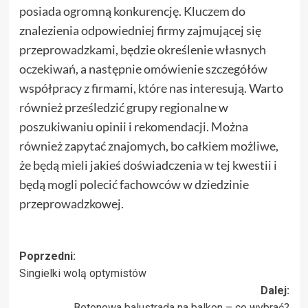
posiada ogromną konkurencję. Kluczem do
znalezienia odpowiedniej firmy zajmującej się
przeprowadzkami, będzie określenie własnych
oczekiwań, a następnie omówienie szczegółów
współpracy z firmami, które nas interesują. Warto
również prześledzić grupy regionalne w
poszukiwaniu opinii i rekomendacji. Można
również zapytać znajomych, bo całkiem możliwe,
że będą mieli jakieś doświadczenia w tej kwestii i
będą mogli polecić fachowców w dziedzinie
przeprowadzkowej.
Zobacz
Poprzedni:
Singielki wolą optymistów
wpisy
Dalej:
Betonowa balustrada na balkon – co wybrać?