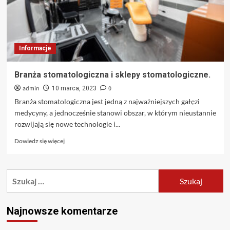
Informacje
Branża stomatologiczna i sklepy stomatologiczne.
admin
0
10 marca, 2023
Branża stomatologiczna jest jedną z najważniejszych gałęzi
medycyny, a jednocześnie stanowi obszar, w którym nieustannie
rozwijają się nowe technologie i...
Dowiedz
Dowiedz się więcej
się
więcej
o
Szukaj:
Branża
stomatologiczna
i
sklepy
Najnowsze komentarze
stomatologiczne.