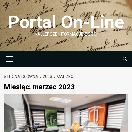
Przejdź
do
Portal On-Line
treści
NAJLEPSZE INFORMACJE Z SIECI
Menu
główne
STRONA GŁÓWNA
2023
MARZEC
Miesiąc:
marzec 2023